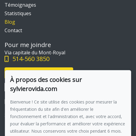
Témoignages
Statistiques
Blog
Contact
Pour me joindre
Via capitale du Mont-Royal
514-560 3850
Écrivez-moi un courriel
À propos des cookies sur
sylvierovida.com
Bienvenue ! Ce site utilise des cookies pour mesurer la
fréquentation du site afin d'en améliorer le
Suivez-moi sur Facebook !
fonctionnement et l'administration et, avec votre accord,
pour évaluer la performance et améliorer votre expérience
Membre du réseau :
Via Capitale
utilisateur. Nous conservons votre choix pendant 6 mois.