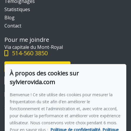
Témoignages
Statistiques
Blog
Contact
Pour me joindre
Via capitale du Mont-Royal
514-560 3850
Écrivez-moi un courriel
À propos des cookies sur
sylvierovida.com
Bienvenue ! Ce site utilise des cookies pour mesurer la
fréquentation du site afin d'en améliorer le
Suivez-moi sur Facebook !
fonctionnement et l'administration et, avec votre accord,
pour évaluer la performance et améliorer votre expérience
Membre du réseau :
Via Capitale
utilisateur. Nous conservons votre choix pendant 6 mois.
Pour en savoir plus :
Politique de confidentialité.
Politique