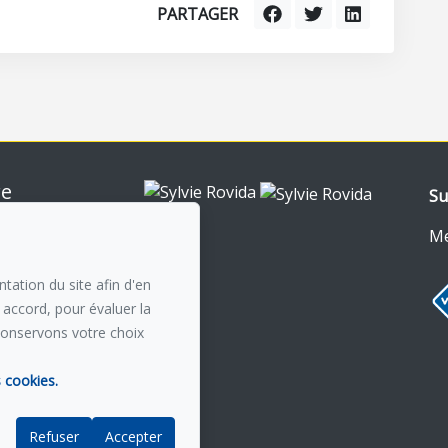
PARTAGER
re
Su
nt-Royal
0
Me
n courriel
tation du site afin d'en
 accord, pour évaluer la
conservons votre choix
s cookies.
Refuser
Accepter