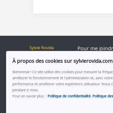
Sylvie Rovida
Pour me joind
Accueil
Via capitale du Mo
514-560 385
À propos des cookies sur sylvierovida.com
Inscriptions
Acheter
Écrivez-moi u
Bienvenue ! Ce site utilise des cookies pour mesurer la fréquen
Vendre
améliorer le fonctionnement et l'administration et, avec votre
À propos
performance et améliorer votre expérience utilisateur. Nous 
Témoignages
pendant 6 mois.
Pour en savoir plus :
Politique de confidentialité.
Politique de
Statistiques
Blog
Contact