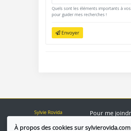
Quels sont les éléments importants à vos 
pour guider mes recherches !
Envoyer
Sylvie Rovida
Pour me joind
Accueil
Via capitale du Mo
514-560 385
À propos des cookies sur sylvierovida.com
Inscriptions