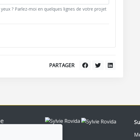
yeux ? Parlez-moi en quelques lignes de votre projet
PARTAGER
re
Su
nt-Royal
0
Me