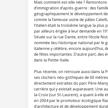
Mais comment est-elle née ? Remontons e
d’immigration d’après-guerre : des famill
géographiquement le développement des c
comme la fameuse usine de pâtes Catelli, 
l’italien était la troisième langue la plus 
par ailleurs érigée à leur demande en 191
Située sur la rue Dante, entre l’école No
nommée lieu historique national par le
italienne y célèbre, encore aujourd’hui, 
de fêtes importantes. D’autre part, des é
dans la Petite-Italie.
Plus récente, on retrouve aussi dans la Pe
ses clochers néo-gothiques de 60 mètres 
directement extraites du parc Père-Marqu
carrière qui y existait auparavant. Une a
la-Croix (sur St-Laurent), a quant à elle
en 2004 par le promoteur écologique Rache
d’architecture et de développement durab