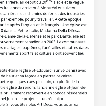
ième
n arrière, au début du 20
siècle et la vague
es italiennes arrivent à Montréal et suivent
arrières, des chemins de fer, et des industries
par exemple, pour y travailler. À cette époque,
parlée après l’anglais et le français ! Une église est
0 dans la Petite-Italie, Madonna Della Difesa.
tre-Dame-de-la-Défense et le parc Dante, elle est
 gouvernement canadien en 2003. La communauté
des mariages, baptêmes, funérailles et autres dates
vènements sportifs et culturels ont souvent lieu
tite-Italie l’église St-Édouard (sur St-Denis) avec
de haut et sa façade en pierres calcaires
ette quelques rues plus loin, ou plutôt de la
utre église de renom, l’ancienne église St-Jean-de-
 été brillamment reconvertie en condos résidentiels
l Julien. Le projet est un réel bijou
le. Si vous êtes plus Art Déco, vous pourrez