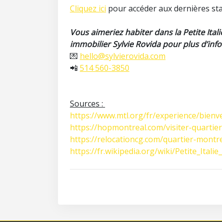
Cliquez ici
pour accéder aux dernières sta
Vous aimeriez habiter dans la Petite Itali
immobilier Sylvie Rovida pour plus d’info
💌
hello@sylvierovida.com
📲
514 560-3850
Sources :
https://www.mtl.org/fr/experience/bienv
https://hopmontreal.com/visiter-quartier-
https://relocationcg.com/quartier-montrea
https://fr.wikipedia.org/wiki/Petite_Ita