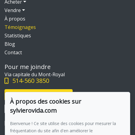
Acheter
Vendre
À propos
Témoignages
Statistiques
Blog
Contact
Pour me joindre
Via capitale du Mont-Royal
514-560 3850
Écrivez-moi un courriel
À propos des cookies sur
sylvierovida.com
Bienvenue ! Ce site utilise des cookies pour mesurer la
fréquentation du site afin d'en améliorer le