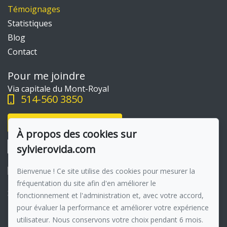
Témoignages
Statistiques
Blog
Contact
Pour me joindre
Via capitale du Mont-Royal
514-560 3850
Écrivez-moi un courriel
À propos des cookies sur
sylvierovida.com
Bienvenue ! Ce site utilise des cookies pour mesurer la
fréquentation du site afin d'en améliorer le
Suivez-moi sur Facebook !
fonctionnement et l'administration et, avec votre accord,
pour évaluer la performance et améliorer votre expérience
Membre du réseau :
Via Capitale
utilisateur. Nous conservons votre choix pendant 6 mois.