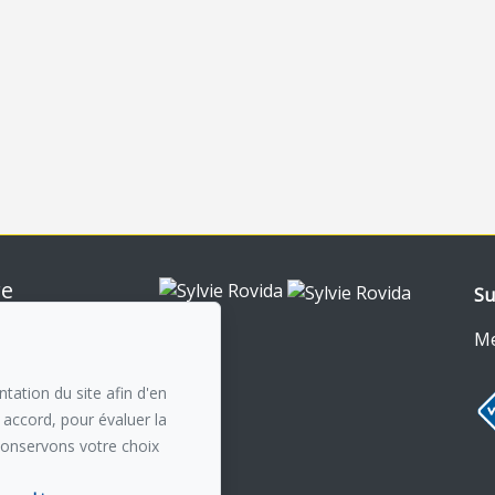
re
Su
nt-Royal
0
Me
n courriel
tation du site afin d'en
 accord, pour évaluer la
conservons votre choix