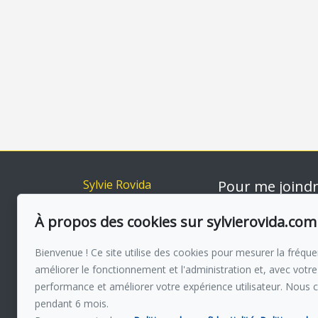
Sylvie Rovida
Pour me joind
Accueil
Via capitale du Mo
514-560 385
À propos des cookies sur sylvierovida.com
Inscriptions
Acheter
Écrivez-moi u
Bienvenue ! Ce site utilise des cookies pour mesurer la fréquen
Vendre
améliorer le fonctionnement et l'administration et, avec votre
À propos
performance et améliorer votre expérience utilisateur. Nous 
Témoignages
pendant 6 mois.