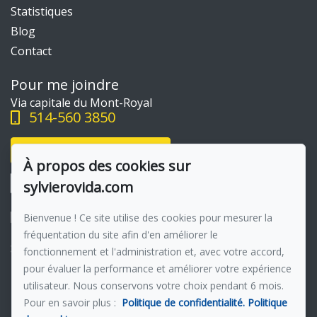
Statistiques
Blog
Contact
Pour me joindre
Via capitale du Mont-Royal
514-560 3850
Écrivez-moi un courriel
À propos des cookies sur
sylvierovida.com
Bienvenue ! Ce site utilise des cookies pour mesurer la
fréquentation du site afin d'en améliorer le
Suivez-moi sur Facebook !
fonctionnement et l'administration et, avec votre accord,
pour évaluer la performance et améliorer votre expérience
Membre du réseau :
Via Capitale
utilisateur. Nous conservons votre choix pendant 6 mois.
Pour en savoir plus :
Politique de confidentialité.
Politique