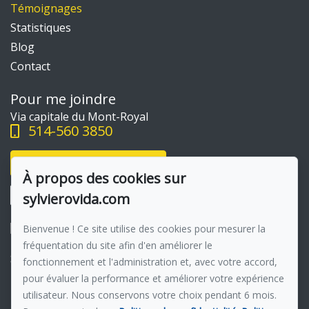
Témoignages
Statistiques
Blog
Contact
Pour me joindre
Via capitale du Mont-Royal
514-560 3850
Écrivez-moi un courriel
À propos des cookies sur
sylvierovida.com
Bienvenue ! Ce site utilise des cookies pour mesurer la
fréquentation du site afin d'en améliorer le
Suivez-moi sur Facebook !
fonctionnement et l'administration et, avec votre accord,
pour évaluer la performance et améliorer votre expérience
Membre du réseau :
Via Capitale
utilisateur. Nous conservons votre choix pendant 6 mois.