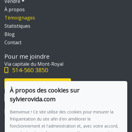
Vendre
À propos
Témoignages
Statistiques
Blog
Contact
Pour me joindre
Via capitale du Mont-Royal
514-560 3850
Écrivez-moi un courriel
À propos des cookies sur
sylvierovida.com
Bienvenue ! Ce site utilise des cookies pour mesurer la
fréquentation du site afin d'en améliorer le
Suivez-moi sur Facebook !
fonctionnement et l'administration et, avec votre accord,