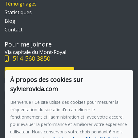
Témoignages
Statistiques
Blog
Contact
Pour me joindre
Via capitale du Mont-Royal
514-560 3850
Écrivez-moi un courriel
À propos des cookies sur
sylvierovida.com
Bienvenue ! Ce site utilise des cookies pour mesurer la
fréquentation du site afin d'en améliorer le
Suivez-moi sur Facebook !
fonctionnement et l'administration et, avec votre accord,
pour évaluer la performance et améliorer votre expérience
Membre du réseau :
Via Capitale
utilisateur. Nous conservons votre choix pendant 6 mois.