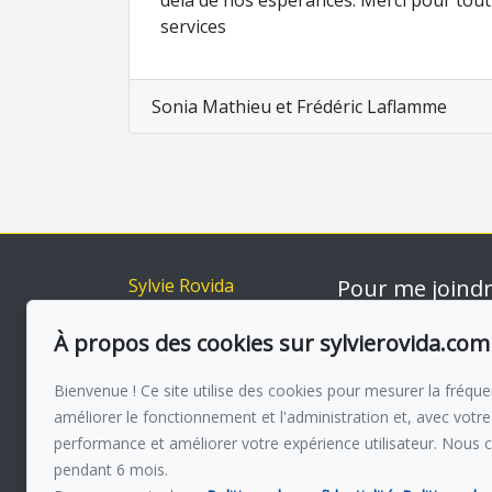
delà de nos espérances. Merci pour tout S
services
Sonia Mathieu et Frédéric Laflamme
Sylvie Rovida
Pour me joind
Accueil
Via capitale du Mo
514-560 385
À propos des cookies sur sylvierovida.com
Inscriptions
Acheter
Écrivez-moi u
Bienvenue ! Ce site utilise des cookies pour mesurer la fréquen
Vendre
améliorer le fonctionnement et l'administration et, avec votre
À propos
performance et améliorer votre expérience utilisateur. Nous 
Témoignages
pendant 6 mois.