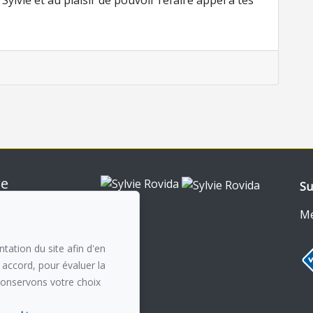
ylvie et au plaisir de pouvoir refaire appel à tes
re
Su
nt-Royal
0
Me
n courriel
tation du site afin d'en
 accord, pour évaluer la
conservons votre choix