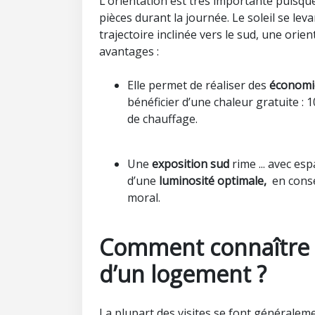
L’orientation est très importante puisque 
pièces durant la journée. Le soleil se lev
trajectoire inclinée vers le sud, une orie
avantages :
Elle permet de réaliser des
économi
bénéficier d’une chaleur gratuite :
de chauffage.
Une
exposition sud
rime ... avec esp
d’une
luminosité optimale,
en consé
moral.
Comment connaître s
d’un logement ?
La plupart des visites se font généraleme