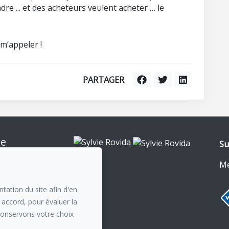
e ... et des acheteurs veulent acheter … le
m’appeler !
PARTAGER
re
Su
nt-Royal
0
Me
n courriel
tation du site afin d'en
 accord, pour évaluer la
conservons votre choix