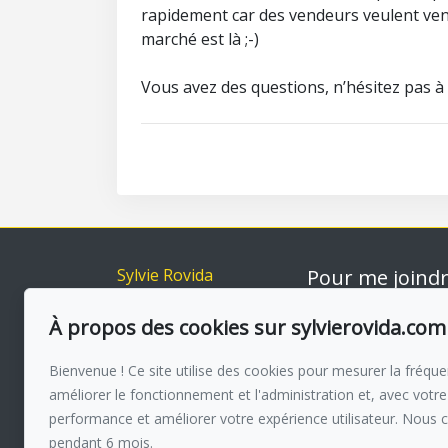
rapidement car des vendeurs veulent vendr
marché est là ;-)
Vous avez des questions, n’hésitez pas à 
Sylvie Rovida
Pour me joind
Accueil
Via capitale du Mo
514-560 385
À propos des cookies sur sylvierovida.com
Inscriptions
Acheter
Écrivez-moi u
Bienvenue ! Ce site utilise des cookies pour mesurer la fréquen
Vendre
améliorer le fonctionnement et l'administration et, avec votre
À propos
performance et améliorer votre expérience utilisateur. Nous 
Témoignages
pendant 6 mois.