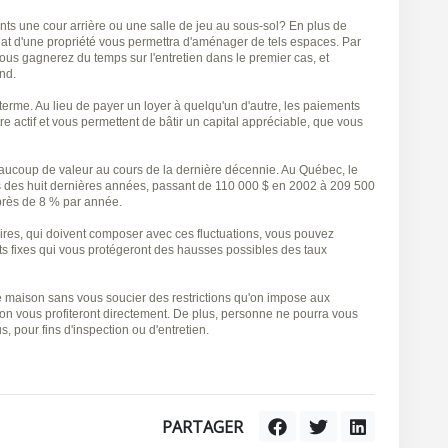
fants une cour arrière ou une salle de jeu au sous-sol? En plus de
chat d'une propriété vous permettra d'aménager de tels espaces. Par
vous gagnerez du temps sur l'entretien dans le premier cas, et
nd.
rme. Au lieu de payer un loyer à quelqu'un d'autre, les paiements
e actif et vous permettent de bâtir un capital appréciable, que vous
eaucoup de valeur au cours de la dernière décennie. Au Québec, le
s des huit dernières années, passant de 110 000 $ en 2002 à 209 500
près de 8 % par année.
res, qui doivent composer avec ces fluctuations, vous pouvez
nts fixes qui vous protégeront des hausses possibles des taux
tre maison sans vous soucier des restrictions qu'on impose aux
ion vous profiteront directement. De plus, personne ne pourra vous
, pour fins d'inspection ou d'entretien.
PARTAGER