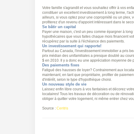
Votre famille s'agrandit et vous souhaitez offrir à vos en
constituer un excellent investissement à long terme, l'a
ailleurs, si vous optez pour une copropriété ou un plex, 
profiterez d'un revenu d'appoint intéressant dans le seco
Se bâtir un capital
Payer une maison, c'est un peu comme épargner à long te
hypothécaires que vous faites chaque mois financent votr
récupérez par la suite à l'échéance des paiements.
Un investissement qui rapporte!
Partout au Canada, l'investissement immobilier a pris b
prix médian des unifamiliales a presque doublé au cour
$ en 2010. Il y a donc eu une appréciation moyenne de 
Des paiements fixes
Fatigué des hausses de loyer? Contrairement aux locatai
maintenant, en tant que propriétaire, profiter de paieme
d'intérêt, selon le type d'hypothèque choisi.
Un nouveau style de vie
Laissez enfin libre cours à vos fantaisies et décorez vo
locataires! Tous les travaux de décoration ou de rénovat
obliger à quitter votre logement, ni même entrer chez vous
Source :
Centris