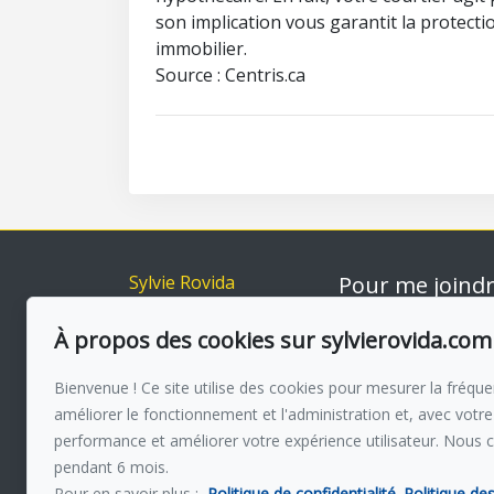
son implication vous garantit la protectio
immobilier.
Source : Centris.ca
Sylvie Rovida
Pour me joind
Accueil
Via capitale du Mo
514-560 385
À propos des cookies sur sylvierovida.com
Inscriptions
Acheter
Écrivez-moi u
Bienvenue ! Ce site utilise des cookies pour mesurer la fréquen
Vendre
améliorer le fonctionnement et l'administration et, avec votre
À propos
performance et améliorer votre expérience utilisateur. Nous 
Témoignages
pendant 6 mois.
Pour en savoir plus :
Politique de confidentialité.
Politique de