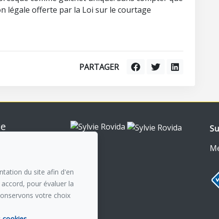
n légale offerte par la Loi sur le courtage
PARTAGER
re
Su
nt-Royal
0
Me
n courriel
tation du site afin d'en
 accord, pour évaluer la
conservons votre choix
s cookies.