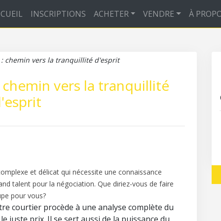
CUEIL
INSCRIPTIONS
ACHETER
VENDRE
À PROP
: chemin vers la tranquillité d'esprit
 chemin vers la tranquillité
'esprit
complexe et délicat qui nécessite une connaissance
nd talent pour la négociation. Que diriez-vous de faire
cupe pour vous?
tre courtier procède à une analyse complète du
 juste prix. Il se sert aussi de la puissance du