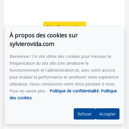
Voir l'inscription
À propos des cookies sur
Ville Marie
sylvierovida.com
Montréal
Bienvenue ! Ce site utilise des cookies pour mesurer la
720 000 $
fréquentation du site afin d'en améliorer le
À Vendre - Appartement
fonctionnement et l'administration et, avec votre accord,
Référence : 22755237
pour évaluer la performance et améliorer votre expérience
1150 Rue St-Denis, Ville-Marie
utilisateur. Nous conservons votre choix pendant 6 mois.
Pour en savoir plus :
Politique de confidentialité.
Politique
des cookies.
1 unité
Refuser
Accepter